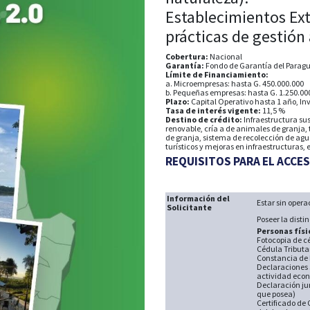
Establecimientos Ex
prácticas de gestión
Cobertura:
Nacional
Garantía:
Fondo de Garantía del Parag
Límite de Financiamiento:
a. Microempresas: hasta G. 450.000.000
b. Pequeñas empresas: hasta G. 1.250.00
Plazo:
Capital Operativo hasta 1 año, Inv
Tasa de interés vigente:
11,5 %
Destino de crédito:
Infraestructura sus
renovable, cría a de animales de granja, 
de granja, sistema de recolección de ag
turísticos y mejoras en infraestructuras, e
REQUISITOS PARA EL ACCE
Información del
Estar sin oper
Solicitante
Poseer la dist
Personas físi
Fotocopia de cé
Cédula Tributa
Constancia de
Declaraciones 
actividad eco
Declaración jur
que posea)
Certificado de 