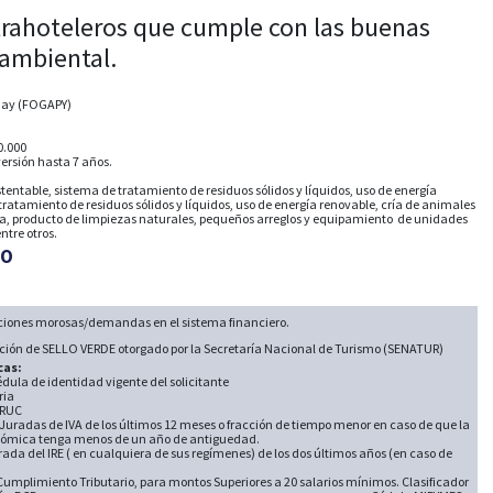
trahoteleros que cumple con las buenas
 ambiental.
uay (FOGAPY)
0.000
ersión hasta 7 años.
tentable, sistema de tratamiento de residuos sólidos y líquidos, uso de energía
tratamiento de residuos sólidos y líquidos, uso de energía renovable, cría de animales
ua, producto de limpiezas naturales, pequeños arreglos y equipamiento de unidades
ntre otros.
SO
aciones morosas/demandas en el sistema financiero.
inción de SELLO VERDE otorgado por la Secretaría Nacional de Turismo (SENATUR)
cas:
dula de identidad vigente del solicitante
ria
 RUC
Juradas de IVA de los últimos 12 meses o fracción de tiempo menor en caso de que la
nómica tenga menos de un año de antiguedad.
ada del IRE ( en cualquiera de sus regímenes) de los dos últimos años (en caso de
Cumplimiento Tributario, para montos Superiores a 20 salarios mínimos. Clasificador