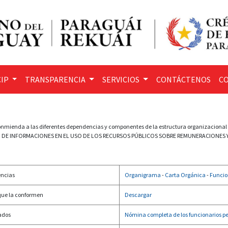
IP
TRANSPARENCIA
SERVICIOS
CONTÁCTENOS
CO
onmienda a las diferentes dependencias y componentes de la estructura organizacional la 
N DE INFORMACIONES EN EL USO DE LOS RECURSOS PÚBLICOS SOBRE REMUNERACIONES Y
encias
Organigrama
-
Carta Orgánica
-
Funcio
 que la conformen
Descargar
ados
Nómina completa de los funcionarios p