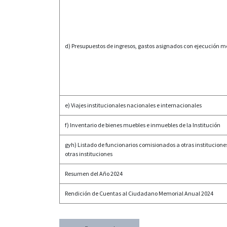
d) Presupuestos de ingresos, gastos asignados con ejecución 
e) Viajes institucionales nacionales e internacionales
f) Inventario de bienes muebles e inmuebles de la Institución
gyh) Listado de funcionarios comisionados a otras institucione
otras instituciones
Resumen del Año 2024
Rendición de Cuentas al Ciudadano Memorial Anual 2024