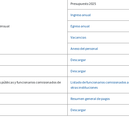
Presupuesto 2025
Ingreso anual
mensual
Egreso anual
Vacancias
Anexo del personal
Descargar
Descargar
s públicas y funcionarios comisionados de
Listado de funcionarios comisionados a 
otras instituciones
Resumen general de pagos
Descargar