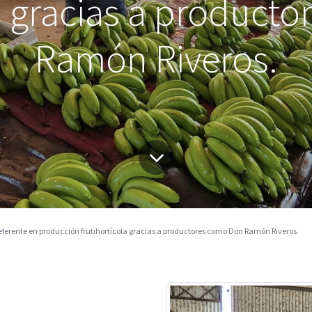
la gracias a product
Ramón Riveros.
ferente en producción frutihortícola gracias a productores como Don Ramón Riveros.