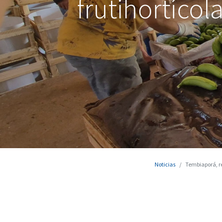
frutihortíco
Noticias
Tembiaporá, re