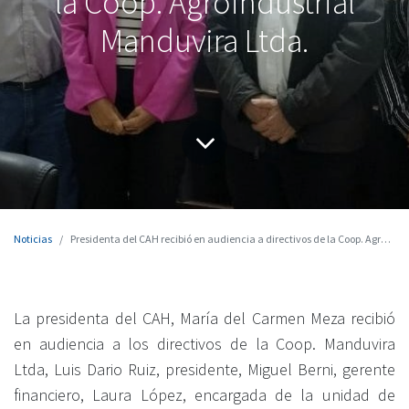
la Coop. Agroindustrial
Manduvira Ltda.
Noticias
Presidenta del CAH recibió en audiencia a directivos de la Coop. Agroindustrial Manduvira Ltda.
La presidenta del CAH, María del Carmen Meza recibió
en audiencia a los directivos de la Coop. Manduvira
Ltda, Luis Dario Ruiz, presidente, Miguel Berni, gerente
financiero, Laura López, encargada de la unidad de