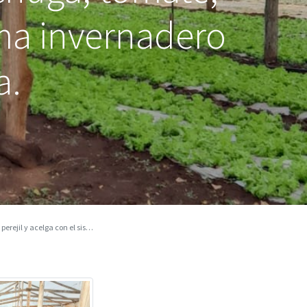
tema invernadero
a.
invernadero y malla media sombra.