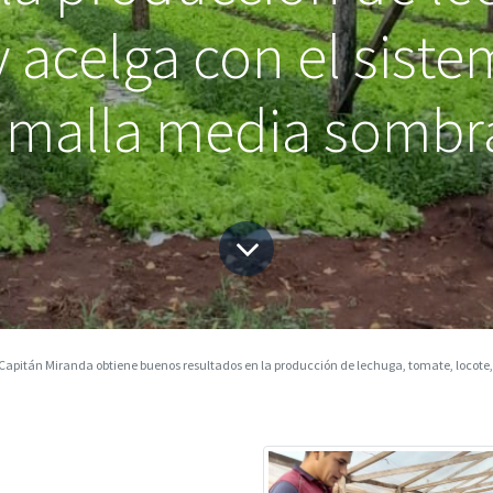
 y acelga con el sis
 malla media sombr
tán Miranda obtiene buenos resultados en la producción de lechuga, tomate, locote, perejil y acelga con el sistema 