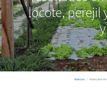
locote, perejil
y
Noticias
Horticultor de Capi