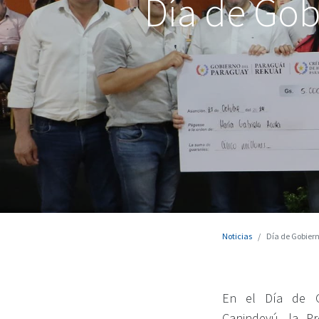
Día de Gob
Noticias
Día de Gobiern
En el Día de G
Canindeyú, la P