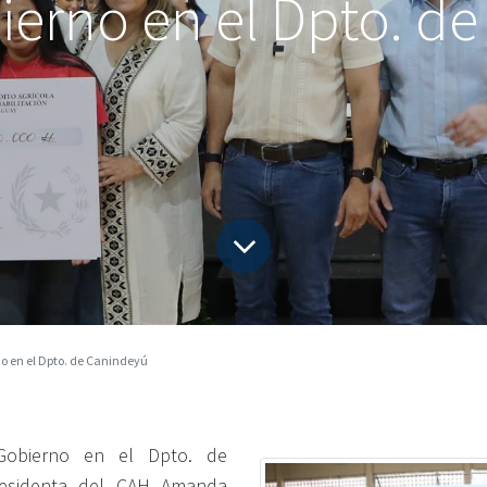
ierno en el Dpto. d
o en el Dpto. de Canindeyú
obierno en el Dpto. de 
residenta del CAH Amanda 